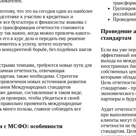
зователей.
трансформ
Группиров
тому, что это на сегодня один из наиболее
российско
дготовке к участию в кредитных и
Проведени
 все бухгалтера и финансисты знакомы с
о трансформация отчетности становится
Проведение 
у так важно, когда можно привлечь какого-
стандартам
 его в курс дела и передать ему решение
емитесь к успеху, хотите получить
 конкурентной борьбе, без подобных шагов
Если вы уже пер
эффективный ин
выхода на между
ыстрыми темпами, требуются новые пути для
иностранных бан
рачная отчетность, отвечающая
собственных цен
ртам, также необходима. Стратегия
которыми облад
привлечения новых источников развития
Цель отчетности
ования Международных стандартов
стандартами - п
же данные, составленные в таком виде,
экономического 
ля проверки, чтобы убедиться в своей
партнеры и буду
и правильно применить международные
ь много пользы, главное соблюдать все
Аудит отчетност
при выполнении
клиенты могут б
ии с МСФО: особенности
отчетности не б
стандартам. Цел