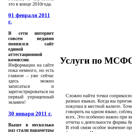
это в конце 2010года.
01 февраля 2011
г.
В сети интернет
совсем недавно
появился сайт
единой
аттестационной
Услуги по МСФ
комиссии
.
Информации на сайте
пока немного, но есть
главное – уже сейчас
здесь можно
записаться и
зарегистрироваться на
Сложно найти точки соприкоснов
первый упрощенный
разных языках. Когда вы приезжа
экзамен!
покупки в местной валюте. Точн
говорить на одном языке, соблю
30 января 2011 г.
всех. Это особенно важно при 
отчеты о деятельности фирмы бу
Выше в несколько
В этой связи особое значение 
раз стали параметры