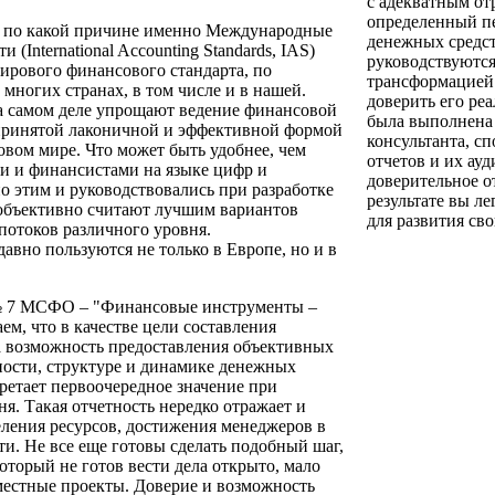
с адекватным от
определенный пе
, по какой причине именно Международные
денежных средс
(International Accounting Standards, IAS)
руководствуются
ирового финансового стандарта, по
трансформацией 
многих странах, в том числе и в нашей.
доверить его ре
на самом деле упрощают ведение финансовой
была выполнена 
принятой лаконичной и эффективной формой
консультанта, с
вом мире. Что может быть удобнее, чем
отчетов и их ау
ми и финансистами на языке цифр и
доверительное о
этим и руководствовались при разработке
результате вы л
 объективно считают лучшим вариантов
для развития сво
потоков различного уровня.
вно пользуются не только в Европе, но и в
№ 7 МСФО – "Финансовые инструменты –
ем, что в качестве цели составления
 возможность предоставления объективных
ности, структуре и динамике денежных
ретает первоочередное значение при
. Такая отчетность нередко отражает и
еления ресурсов, достижения менеджеров в
ти. Не все еще готовы сделать подобный шаг,
оторый не готов вести дела открыто, мало
местные проекты. Доверие и возможность