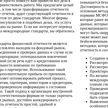
е просто помогут вам привести все дела в
повышается безо
ершенствовать работу. Мы предлагаем целый
Достоверность 
, в том числе трансформацию отчетности
основным методо
 отчетов, аудит существующей отчетности в
нормами МСФО. 
четов по двум стандартам. Многие фирмы
которые ранее в
нсультантов в подобных делах, эта услуга
данные, которые
ана на рынке. Если вас интересует перевод
просматриваются
 на международные стандарты, вы обратились
могут быть скор
также может вып
безболезненным 
дарты финансовой отчетности является
методики, кото
бусловлено выходом на фондовый рынок,
отчетность в со
ъединения и проверки данных в случае если
 корпорации, потенциальном вовлечении
Создание 
ий (если речь идет о кредитовании или
Рассмотрен
льности компании по требованию
Рассмотрен
а о партнерстве. Использование такой
Проектиро
 дополнительную прибыль по причинам,
По желани
оляет оптимизировать рабочий процесс,
междунаро
нтам, партнерам, инвесторам и кредиторам,
планам сч
 проверенную информацию о состоянии
Проведени
и. Такой подход к организации внутренней
подраздел
 отечественным фирмам не только укрепить
быть отраж
 рынках, достойно конкурировать с
Выявление
ть отчетность простой, удобной и
особенност