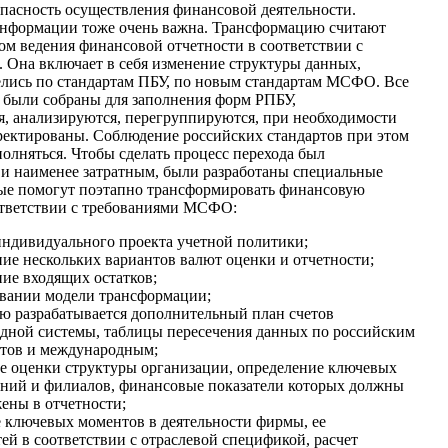
пасность осуществления финансовой деятельности.
информации тоже очень важна. Трансформацию считают
м ведения финансовой отчетности в соответствии с
Она включает в себя изменение структуры данных,
елись по стандартам ПБУ, по новым стандартам МСФО. Все
 были собраны для заполнения форм РПБУ,
, анализируются, перегруппируются, при необходимости
ректированы. Соблюдение российских стандартов при этом
олняться. Чтобы сделать процесс перехода был
и наименее затратным, были разработаны специальные
рые помогут поэтапно трансформировать финансовую
ответствии с требованиями МСФО:
индивидуального проекта учетной политики;
ие нескольких вариантов валют оценки и отчетности;
ие входящих остатков;
вании модели трансформации;
ю разрабатывается дополнительный план счетов
дной системы, таблицы пересечения данных по российским
етов и международным;
е оценки структуры организации, определение ключевых
ений и филиалов, финансовые показатели которых должны
ены в отчетности;
 ключевых моментов в деятельности фирмы, ее
ей в соответствии с отраслевой спецификой, расчет