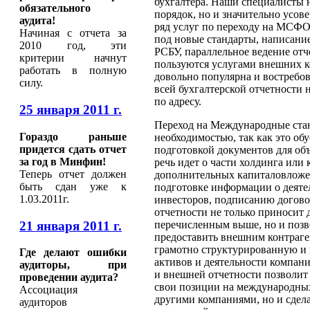
бухгалтера. Наши специалисты н
обязательного
порядок, но и значительно усов
аудита!
ряд услуг по переходу на МСФО
Начиная с отчета за
под новые стандарты, написание
2010 год, эти
РСБУ, параллельное ведение от
критерии начнут
пользуются услугами внешних ко
работать в полную
довольно популярна и востребов
силу.
всей бухгалтерской отчетности
по адресу.
25 января 2011 г.
Переход на Международные стан
Гораздо раньше
необходимостью, так как это о
придется сдать отчет
подготовкой документов для об
за год в Минфин!
речь идет о части холдинга или
Теперь отчет должен
дополнительных капиталовложен
быть сдан уже к
подготовке информации о деяте
1.03.2011г.
инвесторов, подписанию договор
отчетности не только приносит
21 января 2011 г.
перечисленным выше, но и позв
предоставить внешним контраге
грамотно структурированную и
Где делают ошибки
активов и деятельности компани
аудиторы, при
и внешней отчетности позволит
проведении аудита?
свои позиции на международных
Ассоциация
другими компаниями, но и сдела
аудиторов