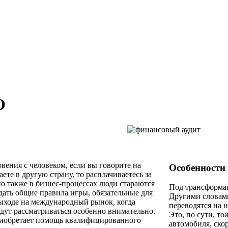
О
ения с человеком, если вы говорите на
Особенности
ете в другую страну, то расплачиваетесь за
о также в бизнес-процессах люди стараются
Под трансформа
дать общие правила игры, обязательные для
Другими словами
выходе на международный рынок, когда
переводятся на 
дут рассматриваться особенно внимательно.
Это, по сути, то
приобретает помощь квалифицированного
автомобиля, ско