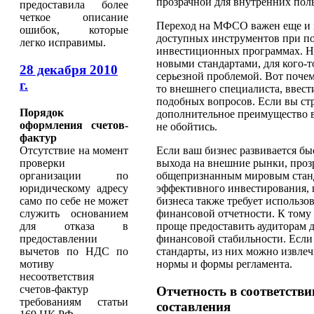
прозрачной для внутренних поль
предоставила более
четкое описание
Переход на МФСО важен еще и по
ошибок, которые
доступных инструментов при по
легко исправимы.
инвестиционных программах. Не
новыми стандартами, для кого-т
28 декабря 2010
серьезной проблемой. Вот почем
г.
то внешнего специалиста, ввести
подобных вопросов. Если вы стр
Порядок
дополнительное преимущество в
оформления счетов-
не обойтись.
фактур
Отсутствие на момент
Если ваш бизнес развивается б
проверки
выхода на внешние рынки, проз
организации по
общепризнанным мировым станда
юридиче­скому адресу
эффективного инвестирования, 
само по себе не может
бизнеса также требует использ
служить основанием
финансовой отчетности. К тому 
для отказа в
проще предоставить аудиторам д
предоставлении
финансовой стабильности. Есл
вычетов по НДС по
стандарты, из них можно извлеч
мотиву
нормы и формы регламента.
несоответствия
счетов-фактур
Отчетность в соответств
требованиям статьи
составления