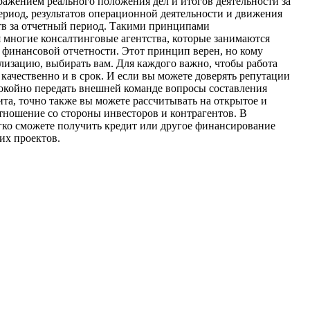
ражением реального положения дел и итогов деятельности за
риод, результатов операционной деятельности и движения
тв за отчетный период. Такими принципами
 многие консалтинговые агентства, которые занимаются
финансовой отчетности. Этот принцип верен, но кому
ализацию, выбирать вам. Для каждого важно, чтобы работа
качественно и в срок. И если вы можете доверять репутации
покойно передать внешней команде вопросы составления
дита, точно также вы можете рассчитывать на открытое и
тношение со стороны инвесторов и контрагентов. В
егко сможете получить кредит или другое финансирование
их проектов.