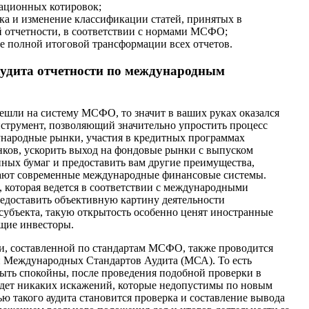
ационных котировок;
ка и изменение классификации статей, принятых в
й отчетности, в соответствии с нормами МСФО;
е полной итоговой трансформации всех отчетов.
аудита отчетности по международным
ешли на систему МСФО, то значит в ваших руках оказался
струмент, позволяющий значительно упростить процесс
народные рынки, участия в кредитных программах
ков, ускорить выход на фондовые рынки с выпуском
ных бумаг и предоставить вам другие преимущества,
ают современные международные финансовые системы.
, которая ведется в соответствии с международными
редоставить объективную картину деятельности
субъекта, такую открытость особенно ценят иностранные
щие инвесторы.
и, составленной по стандартам МСФО, также проводится
 Международных Стандартов Аудита (МСА). То есть
ыть спокойны, после проведения подобной проверки в
удет никаких искажений, которые недопустимы по новым
ью такого аудита становится проверка и составление вывода